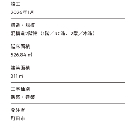
​竣工
2026年1月
​構造・規模
混構造2階建（1階／RC造、2階／木造）
延床面積
526.84 ㎡
​建築面積
311 ㎡
工事種別
新築・建築
発注者
町田市