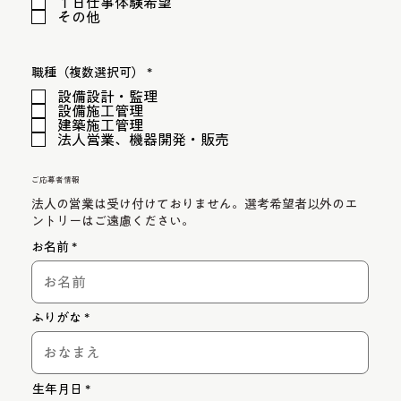
１日仕事体験希望
その他
必
職種（複数選択可）
*
須
設備設計・監理
項
目
設備施工管理
建築施工管理
法人営業、機器開発・販売
ご応募者情報
法人の営業は受け付けておりません。選考希望者以外のエ
ントリーはご遠慮ください。
お名前
ふりがな
r
生年月日
*
e