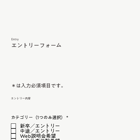
Entry
エントリーフォーム
​＊は入力必須項目です。
エントリー内容
必
カテゴリー（1つのみ選択）
*
須
新卒／エントリー
項
目
中途／エントリー
Web説明会希望