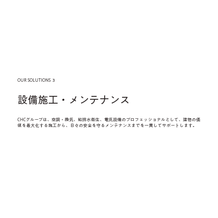
OUR SOLUTIONS ３
設備施工・メンテナンス
CHCグループは、空調・換気、給排水衛生、電気設備のプロフェッショナルとして、建物の価
値を最大化する施工から、日々の安全を守るメンテナンスまでを一貫してサポートします。