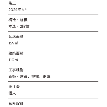
​竣工
2024年4月
​構造・規模
木造・2階建
延床面積
159㎡
​建築面積
110㎡
工事種別
新築・建築、機械、電気
発注者
個人
意匠設計