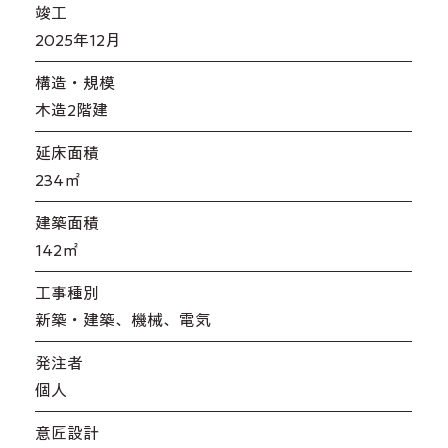
​竣工
2025年12月
​構造・規模
木造2階建
延床面積
234㎡
​建築面積
142㎡
工事種別
新築・建築、機械、電気
発注者
個人
意匠設計