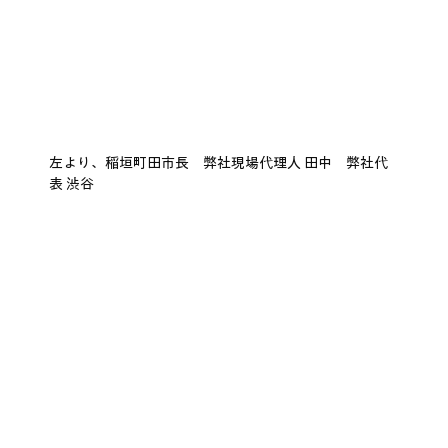
左より、稲垣町田市長　弊社現場代理人 田中　弊社代
表 渋谷