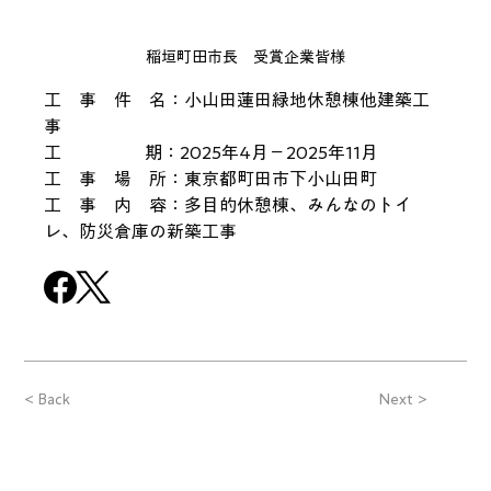
稲垣町田市長　受賞企業皆様
工　事　件　名：小山田蓮田緑地休憩棟他建築工
事
工　　　 　   期：2025年4月－2025年11月
工　事　場　所：東京都町田市下小山田町
工　事　内　容：多目的休憩棟、みんなのトイ
レ、防災倉庫の新築工事
< Back
Next >