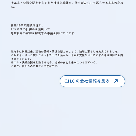
省エネ・快適空間を支えてきた技術と経験を、誰もが安心して暮らせる未来のため
に。
創業48年の実績を礎に、
ビジネスの仕組みを活用して
地域社会の課題を解決する事業を広げています。
私たちは創業以来、建物の設備・環境を整えることで、地域の暮らしを支えてきました。
そして今、培った技術とネットワークを活かし、子育て支援をはじめとする地域課題にも向
き合っています。
省エネ・快適空間を創造する力を、地域の安心と未来につなげていく。
それが、私たちのこれからの使命です。
C.H.C.の会社情報を見る