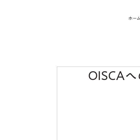
ホー
OISCA