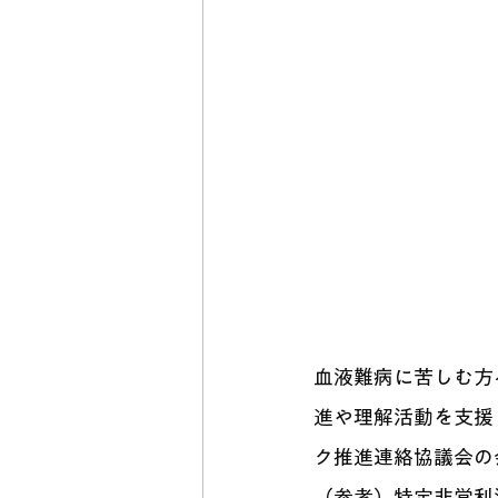
⾎液難病に苦しむ⽅
進や理解活動を⽀援
ク推進連絡協議会の
（参考）特定⾮営利