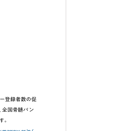
ー登録者数の促
 全国⾻髄バン
す。
.marrow.or.jp/