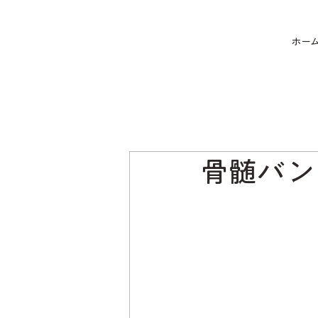
ホー
⾻髄バン