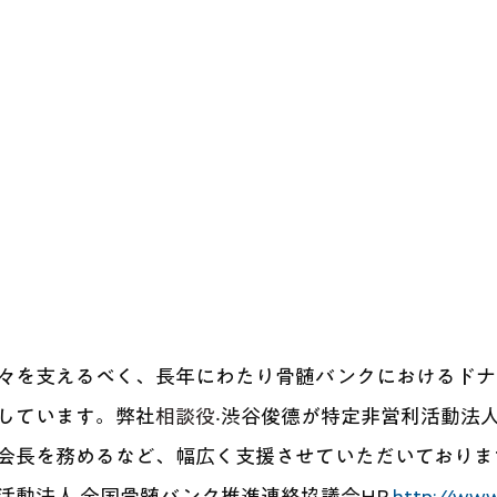
々を⽀えるべく、長年にわたり⾻髄バンクにおけるドナ
しています。弊社
相談役
‧渋⾕俊德が特定⾮営利活動法⼈
会⻑を務めるなど、幅広く⽀援させていただいておりま
活動法⼈ 全国⾻髄バンク推進連絡協議会HP 
http://www