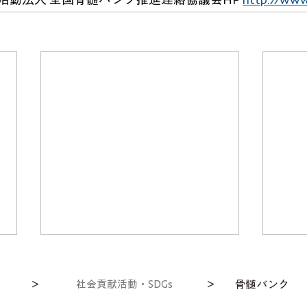
＞
社会貢献活動・SDGs
＞
⾻髄バンク
SDGs